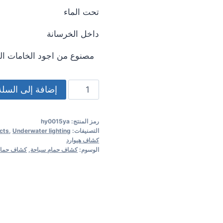
تحت الماء
داخل الخرسانة
مصنوع من اجود الخامات المق
كمية
إضافة إلى السلة
كشاف
حمام
رمز المنتج:
hy0015ya
سباحة
التصنيفات:
Underwater lighting
,
cts
كشاف هيوارد
الوسوم:
كشاف حمام سباحة
,
كشاف حمام 