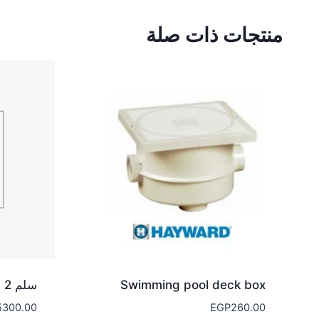
منتجات ذات صلة
Swimming pool deck box
سلم 2 درجة
5300.00
EGP
260.00