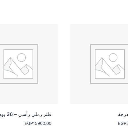
فلتر رملي رأسي – 36 بوصة
EGP
15900.00
EGP