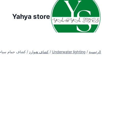
لتجاوز
لى
Yahya store
لمحتوى
الرئيسية
/
Underwater lighting
/
كشاف هيوارد
/
كشاف حمام سباح