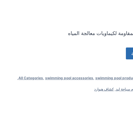
اومة لكيماويات معالجة المياه
,
All Categories
,
swimming pool accessories
,
swimming pool produ
سباحة ليد
,
كشاف هيوارد