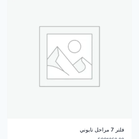
فلتر 7 مراحل تايوني