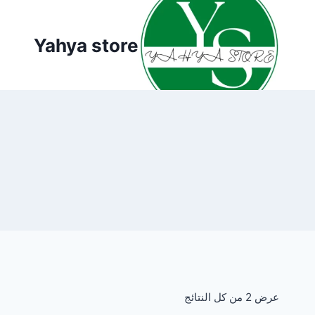
لتجاوز
لى
Yahya store
لمحتوى
عرض ⁦2⁩ من كل النتائج