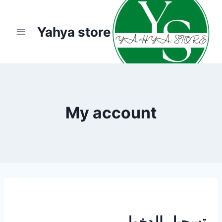
لتجاوز
لى
Yahya store
لمحتوى
My account
تسجيل الدخول