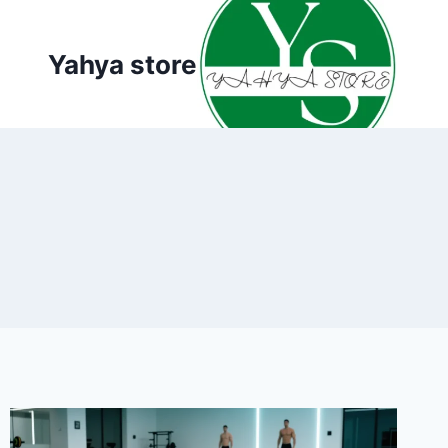
لتجاوز
لى
Yahya store
لمحتوى