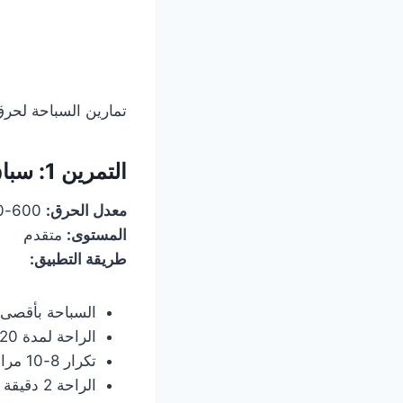
تمارين السباحة لحرق
التمرين 1: سباق التتابع عالي الكثافة (HIIT Swimming)
معدل الحرق:
600-800 سعرة حرارية في الساعة
المستوى:
متقدم
طريقة التطبيق:
السباحة بأقصى سرعة ل
الراحة لمدة 20 ثانية فقط
تكرار 8-10 مرات
الراحة 2 دقيقة بين كل مجموعة