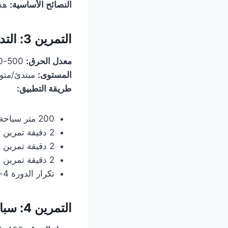
النصائح الأساسية:
هذا
التمرين 3: التدريب الدائري في الماء
معدل الحرق:
500-650 سعرة حرارية في الساعة
المستوى:
مبتدئ/مت
طريقة التطبيق:
200 متر سباحة حرة (إحماء)
2 دقيقة تمرين القفز في المكان (جاك نايف)
2 دقيقة تمرين ركلات الحائط
2 دقيقة تمرين الضغط في الماء
تكرار الدورة 4-5 مرات
التمرين 4: سباحة الزحف البطيء طويل المسافة