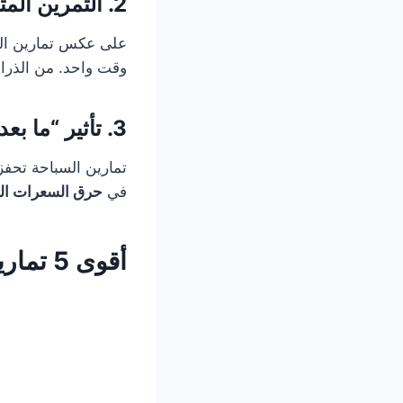
2. التمرين المتواصل لكل مجموعات العضلات
على عكس تمارين ال
وقت واحد. من الذراع
3. تأثير “ما بعد الحرق” الممتد
تمارين السباحة تحف
في
حرق السعرات الح
أقوى 5 تمارين سباحة لحرق الدهون (مصحوبة بخطوات تطبيقية)